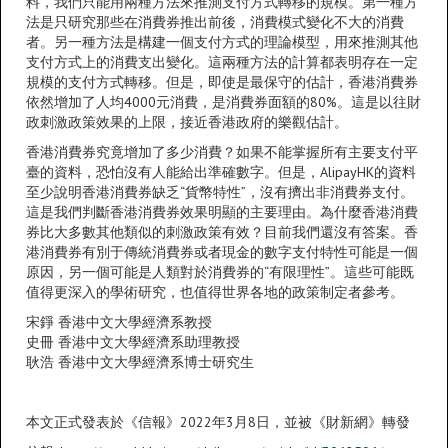
料，我們只能用兩種方法來推測支付方式轉移的規模。第一種方
法是只研究那些在消費券推出前後，消費模式變化不大的消費
者。另一種方法是構建一個支付方式的理論模型，用來推測其他
支付方式上的消費支出變化。這兩種方法的計算都表明存在一定
規模的支付方式轉移。但是，即使是最保守的估計，香港消費券
依然增加了人均4000元消費，是消費券面額的80%。這是以往財
政刺激政策效果的上限，接近香港政府的樂觀估計。
香港消費券究竟增加了多少消費？如果不能掌握所有主要支付平
臺的資料，恐怕沒有人能給出準確數字。但是，AlipayHK的資料
至少說明香港消費券缺乏“貨幣特性”，沒有擠出非消費券支付。
這是我們判斷香港消費券效果明顯的主要理由。為什麼香港消費
券比大多數其他類似的刺激政策有效？目前我們還沒有答案。香
港消費券有別于傳統消費券或者現金的數字支付特性可能是一個
原因，另一個可能是人類對於消費券的“有限理性”。這些可能既
值得更深入的學術研究，也值得世界各地的政策制定者參考。
宋錚 香港中文大學經濟系教授
史冊 香港中文大學經濟系助理教授
耿浩 香港中文大學經濟系博士研究生
本文正式發表於《信報》2022年3月8日，並被《財新網》轉發