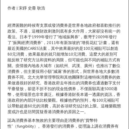
作者 | 宋錚 史冊 耿浩
經濟困難的時候寄支票或發消費券是世界各地政府都喜歡推行的
政策。不過，這種財政刺激到底有多大作用，大家卻沒有統一的
看法。日本于1999年發行了"地域振興券"，臺灣于2009年發行
了“振興經濟消費券”，2011年有新加坡的“增長花紅”計畫，還有
最近美國的CARES法案，其中效果最好的是100元補貼可以創造
80元消費，效果最差的就只能增加10元消費。這麼大的差別可
能反映了研究方法和資料的局限，但可能也與不同的補貼方式有
關。疫情後內地各大城市（如杭州、武漢、廣州）也推出了數位
消費券，但主要採用小額“減滿”券的形式，與世界各地大多數消
費券不同。北大光華管理學院和其他團隊對這種特殊消費券的效
果做過很好的研究。香港政府去年推出的消費券也通過數字支付
平臺發放，卻是不折不扣的現金抵價券，不僅面額高達5000港
幣，使用場景也非常廣泛。根據香港財長本週一透露的資訊，香
港政府的內部評估比較樂觀。根據他們的預判，每100元補貼可
以帶動超過80元的消費，高於各項研究估計的上限。這種樂觀態
度或許也是坊間質疑香港消費券的原因之一。
認為消費券基本無效的主要理由是消費券的“貨幣特
性”（fungibility）。香港發行的消費券，從理論上講在消費券有