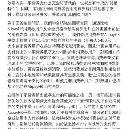
效期內與非消費券支付是完全可替代的，也就是有十成的“貨幣
特性”。因此，有理由推斷消費者會用消費券替代其他數字支
付，導致財政刺激失效。香港政府真的錯了嗎？
為了回答這個問題，我們聯合螞蟻集團研究院，通過比較
AlipayHK消費券用戶及未合資格申領消費券用戶在計畫推出前後
的消費差異（即所謂雙重差分法）。我們發現消費券在AlipayHK
平臺上拉動了約1.1倍於消費券面額的消費（即每人5400元）。
大多數消費券用戶在很短時間裡花完消費券。而且消費券用戶在
支付寶上的非消費券數字支付相對於非消費券用戶（對照組）不
僅沒有減少，反而增加了400元。這就意味著香港消費券並沒有
理論上的“貨幣特性”。此外，我們發現消費券用戶增加的消費集
中於餐飲、百貨及服務類消費。這些消費屬於非耐用品和服務類
別，對於本地經濟和就業復蘇具有重要意義。數位消費券的推行
也有促進電子支付的作用，即使是非消費券用戶（對照組）也增
加了他們在AlipayHK上的消費。
在排除了消費券擠出數字支付的可能性之後，另一個可能讓消費
券失效的原因是消費支出從會其他支付平臺轉移到支持香港消費
券的支付平臺（比如八達通和AlipayHK）。我們前面提到的在
AlipayHK平臺上增加的5400元消費可能就會有一部分來自比如現
金或信用卡支付的轉移。這種轉移對支持香港消費券的支付平臺
有利，卻無助於提振消費。由於缺乏除AlipayHK以外的支付資